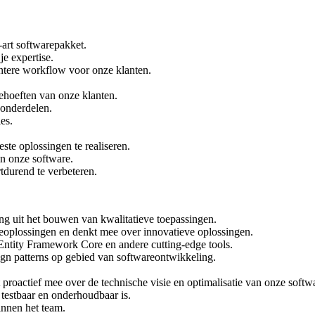
-art softwarepakket.
je expertise.
ëntere workflow voor onze klanten.
behoeften van onze klanten.
reonderdelen.
ies.
te oplossingen te realiseren.
an onze software.
durend te verbeteren.
ing uit het bouwen van kwalitatieve toepassingen.
wareoplossingen en denkt mee over innovatieve oplossingen.
Entity Framework Core en andere cutting-edge tools.
sign patterns op gebied van softwareontwikkeling.
proactief mee over de technische visie en optimalisatie van onze soft
, testbaar en onderhoudbaar is.
binnen het team.