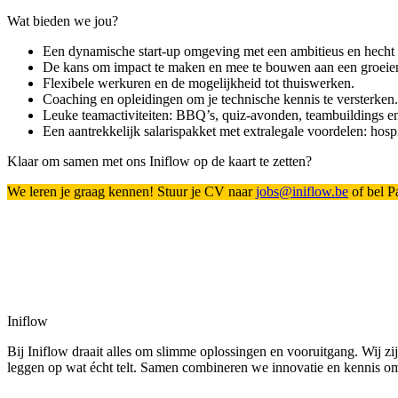
Wat bieden we jou?
Een dynamische start-up omgeving met een ambitieus en hech
De kans om impact te maken en mee te bouwen aan een groeie
Flexibele werkuren en de mogelijkheid tot thuiswerken.
Coaching en opleidingen om je technische kennis te versterke
Leuke teamactiviteiten: BBQ’s, quiz-avonden, teambuildings 
Een aantrekkelijk salarispakket met extralegale voordelen: hos
Klaar om samen met ons Iniflow op de kaart te zetten?
We leren je graag kennen! Stuur je CV naar
jobs@iniflow.be
of bel P
Iniflow
Bij Iniflow draait alles om slimme oplossingen en vooruitgang. Wij zij
leggen op wat écht telt. Samen combineren we innovatie en kennis om