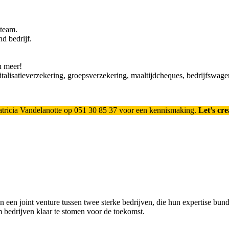
t team.
nd bedrijf.
n.
en meer!
pitalisatieverzekering, groepsverzekering, maaltijdcheques, bedrijfswag
atricia Vandelanotte op 051 30 85 37 voor een kennismaking.
Let’s cre
n een joint venture tussen twee sterke bedrijven, die hun expertise bund
 bedrijven klaar te stomen voor de toekomst.